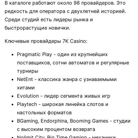
В каталоге работают около 98 провайдеров. Это
редкость для оператора с двухлетней историей.
Среди студий есть лидеры рынка и
быстрорастущие новички.
Ключевые провайдеры 7K Casino:
Pragmatic Play - один из крупнейших
поставщиков, сотни автоматов и регулярные
турниры
NetEnt - классика жанра с узнаваемыми
хитами
Evolution - лидер сегмента живых игр
Playtech - широкая линейка слотов и
настольных форматов
BGaming, Endorphina, Booming Games - студии
с высоким процентом возврата
Nolimit City, Big Time Gaming - механики