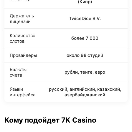
(Кипр)
Держатель
TwiceDice B.V.
лицензии
Количество
более 7 000
слотов
Провайдеры
около 98 студий
Валюты
рубли, тенге, евро
счета
Языки
русский, английский, казахский,
интерфейса
азербайджанский
Кому подойдет 7K Casino