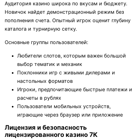
Аудитория казино широка по вкусам и бюджету.
Новичок найдет демонстрационный режим без
пополнения счета. Опытный игрок оценит глубину
каталога и турнирную сетку.
Основные группы пользователей:
Любители слотов, которым важен большой
выбор тематик и механик
Поклонники игр с живыми дилерами и
настольных форматов
Игроки, предпочитающие быстрые платежи и
расчеты в рублях
Пользователи мобильных устройств,
играющие через браузер или приложение
Лицензия и безопасность
лицензированного казино 7К