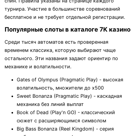
спин. Правила указаны на странице каждого
турнира. Участие в большинстве соревнований
бесплатное и не требует отдельной регистрации.
Популярные слоты в каталоге 7К казино
Среди тысяч автоматов есть проверенная
временем классика, которую выбирают чаще
остального. Эти названия задают ориентир по
механике и волатильности.
Gates of Olympus (Pragmatic Play) - высокая
волатильность, множители до x500
Sweet Bonanza (Pragmatic Play) - каскадная
механика без линий выплат
Book of Dead (Play'n GO) - классический
сюжет с расширяющимся символом
Big Bass Bonanza (Reel Kingdom) - серия