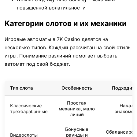
повышенной волатильности
Категории слотов и их механики
Игровые автоматы в 7K Casino делятся на
несколько типов. Каждый рассчитан на свой стиль
игры. Понимание различий помогает выбрать
автомат под свой бюджет.
Тип слота
Особенность
Подходит 
Простая
Классические
Начала
механика, мало
трехбарабанные
знакомст
линий
Бонусные
Сбалансиров
Видеослоты
раунды и