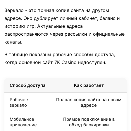
Зеркало - это точная копия сайта на другом
адресе. Оно дублирует личный кабинет, баланс и
историю игр. Актуальные адреса
распространяются через рассылки и официальные
каналы.
В таблице показаны рабочие способы доступа,
когда основной сайт 7K Casino недоступен.
Способ доступа
Как работает
Рабочее
Полная копия сайта на новом
зеркало
адресе
Мобильное
Прямое подключение в
приложение
обход блокировки