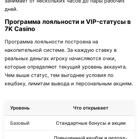
занимает от нескольких часов до пары рабочих
дней.
Программа лояльности и VIP-статусы в
7K Casino
Программа лояльности построена на
накопительной системе. За каждую ставку в
реальных деньгах игроку начисляются очки,
которые определяют текущий уровень аккаунта.
Чем выше статус, тем выгоднее условия по
кешбэку, лимитам вывода и персональным акциям.
Уровень
Что открывает
Базовый
Стандартные бонусы и акции
Повышенный кешбэк и релоад-