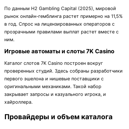
По данным H2 Gambling Capital (2025), мировой
рынок онлайн-гемблинга растет примерно на 11,5%
в год. Спрос на лицензированных операторов с
прозрачными правилами выплат растет вместе с
ним.
Игровые автоматы и слоты 7K Casino
Каталог слотов 7K Casino построен вокруг
проверенных студий. Здесь собраны разработчики
первого эшелона и нишевые поставщики с
оригинальными механиками. Такой набор
закрывает запросы и казуального игрока, и
хайроллера.
Провайдеры и объем каталога